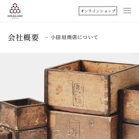
オンラインショップ
小田垣商店について
会社概要
小田垣商店について
店舗のご案内
丹波篠山
取扱商品
料理歳時記
クッキングレシピ
アクセス