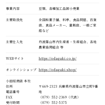
事業内容
豆類、各種加工品卸小売業
主要取扱先
全国和菓子舗、料亭、食品問屋、百貨
店、食品メーカー、量販店、一般ご家
庭など
主要仕入先
丹波篠山市内生産者・生産組合、各地
農業協同組合 等
WEBサイト
https://odagaki.co.jp/
オンラインショップ
https://odagaki.shop/
小田垣商店 本社
住所
〒669-2323 兵庫県丹波篠山市立町9番
電話番号
地
FAX
（079）552-2369（代表）
受付時間
（079）552-5375