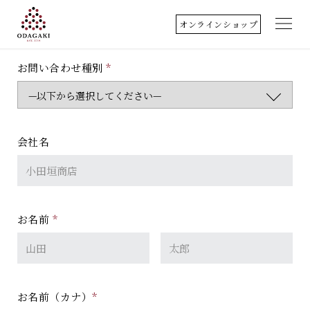
オンラインショップ
お問い合わせ種別
*
小田垣商店について
店舗のご案内
会社名
丹波篠山
取扱商品
お名前
*
料理歳時記
クッキングレシピ
アクセス
お名前（カナ）
*