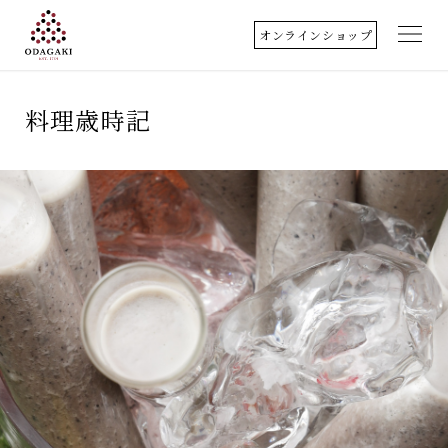
オンラインショップ
小田垣商店について
料理歳時記
店舗のご案内
丹波篠山
取扱商品
料理歳時記
クッキングレシピ
アクセス