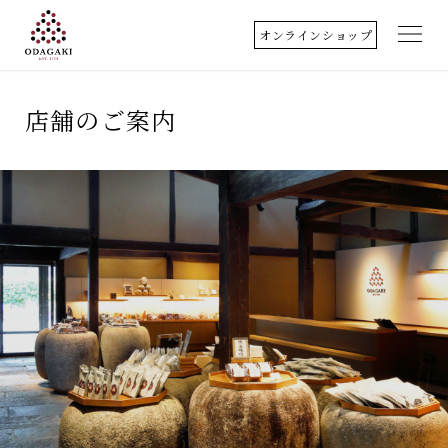
オンラインショップ
小田垣商店について
店舗のご案内
店舗のご案内
丹波篠山
取扱商品
料理歳時記
クッキングレシピ
アクセス