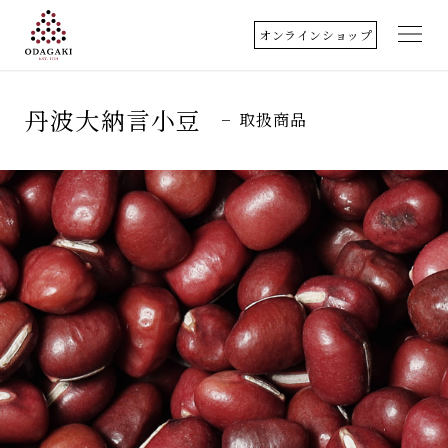
オンラインショップ
小田垣商店について
丹波大納言小豆
取扱商品
店舗のご案内
丹波篠山
取扱商品
料理歳時記
クッキングレシピ
アクセス