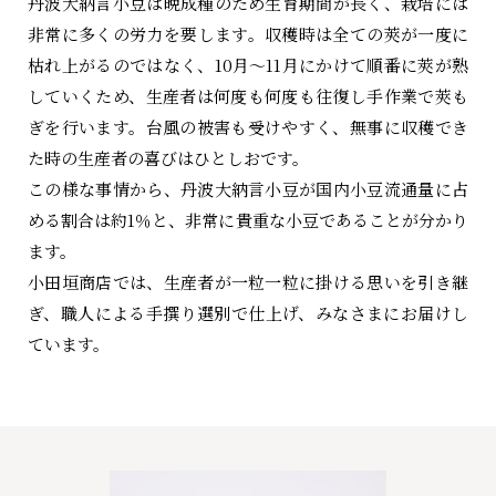
丹波大納言小豆は晩成種のため生育期間が長く、栽培には
非常に多くの労力を要します。収穫時は全ての莢が一度に
枯れ上がるのではなく、10月～11月にかけて順番に莢が熟
していくため、生産者は何度も何度も往復し手作業で莢も
ぎを行います。台風の被害も受けやすく、無事に収穫でき
た時の生産者の喜びはひとしおです。
この様な事情から、丹波大納言小豆が国内小豆流通量に占
める割合は約1％と、非常に貴重な小豆であることが分かり
ます。
小田垣商店では、生産者が一粒一粒に掛ける思いを引き継
ぎ、職人による手撰り選別で仕上げ、みなさまにお届けし
ています。