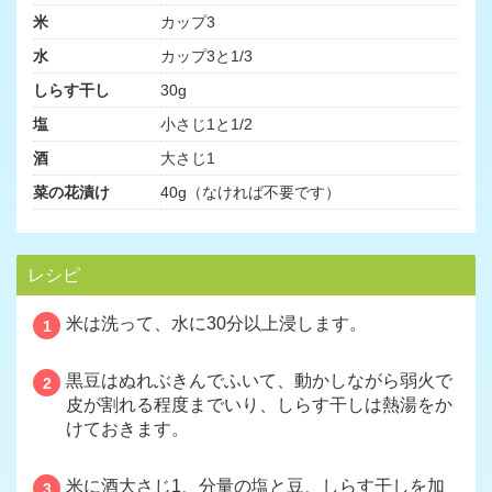
米
カップ3
水
カップ3と1/3
しらす干し
30g
塩
小さじ1と1/2
酒
大さじ1
菜の花漬け
40g（なければ不要です）
レシピ
米は洗って、水に30分以上浸します。
1
黒豆はぬれぶきんでふいて、動かしながら弱火で
2
皮が割れる程度までいり、しらす干しは熱湯をか
けておきます。
米に酒大さじ1、分量の塩と豆、しらす干しを加
3