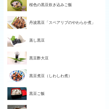
桜色の黒豆炊き込みご飯
丹波黒豆「スペアリブのやわらか煮」
蒸し黒豆
黒豆酢大豆
黒豆煮豆（しわしわ煮）
黒豆ご飯