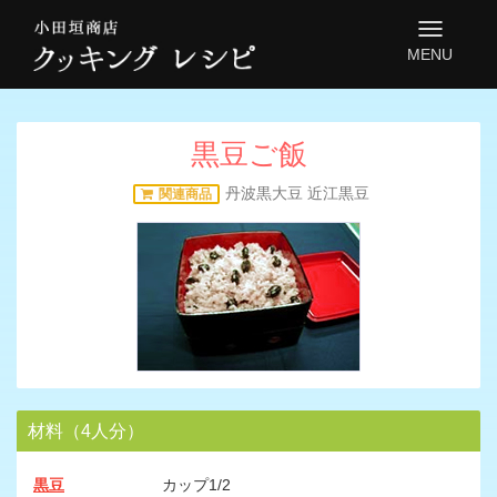
MENU
黒豆ご飯
丹波黒大豆
近江黒豆
関連商品
材料（4人分）
黒豆
カップ1/2