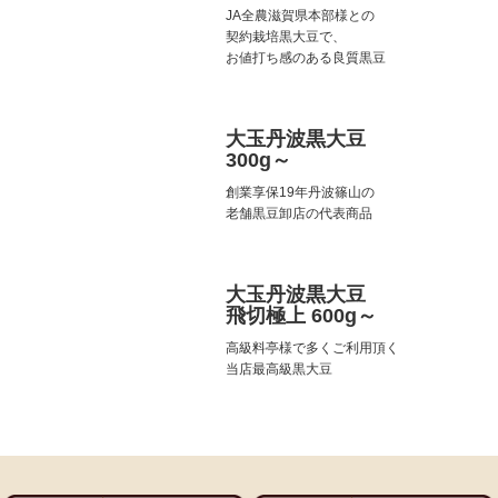
JA全農滋賀県本部様との
契約栽培黒大豆で、
お値打ち感のある良質黒豆
大玉丹波黒大豆
300g～
創業享保19年丹波篠山の
老舗黒豆卸店の代表商品
大玉丹波黒大豆
飛切極上 600g～
高級料亭様で多くご利用頂く
当店最高級黒大豆