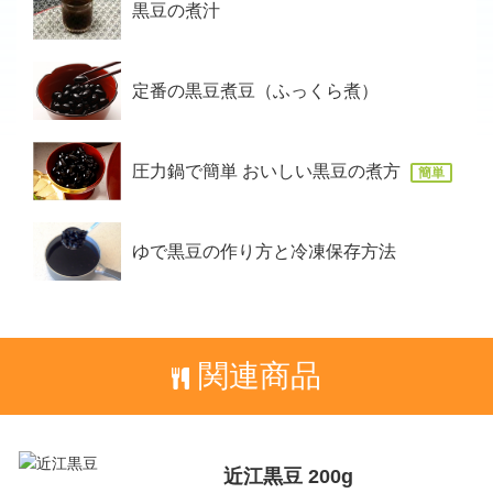
黒豆の煮汁
定番の黒豆煮豆（ふっくら煮）
圧力鍋で簡単 おいしい黒豆の煮方
簡単
ゆで黒豆の作り方と冷凍保存方法
関連商品
近江黒豆 200g