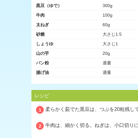
黒豆（ゆで）
300g
牛肉
100g
太ねぎ
60g
砂糖
大さじ1.5
しょうゆ
大さじ1
山の芋
20g
パン粉
適量
揚げ油
適量
レシピ
柔らかく茹でた黒豆は、つぶを20粒残し
1
牛肉は、細かく切る。ねぎは、小口切り
2