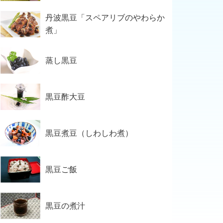
丹波黒豆「スペアリブのやわらか
煮」
蒸し黒豆
黒豆酢大豆
黒豆煮豆（しわしわ煮）
黒豆ご飯
黒豆の煮汁