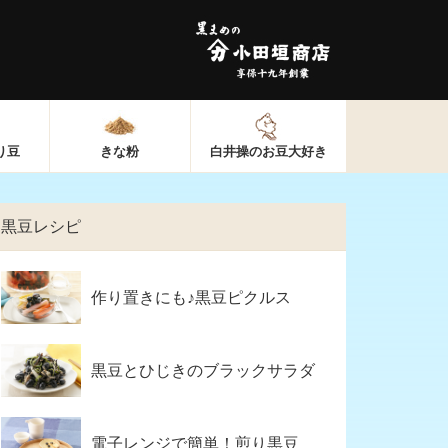
り豆
きな粉
白井操のお豆大好き
黒豆レシピ
作り置きにも♪黒豆ピクルス
黒豆とひじきのブラックサラダ
電子レンジで簡単！煎り黒豆