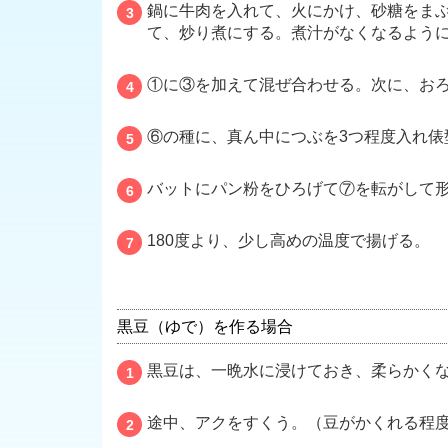
鍋に牛肉を入れて、火にかけ、砂糖をま
3
て、炒り煮にする。煮汁がなくなるよう
①に③を加えて混ぜ合わせる。次に、お
4
⑥の種に、真ん中につぶを3つ程度入れ俵
5
バットにパン粉をひろげて⑦を転がして
6
180度より、少し高めの温度で揚げる。
7
黒豆（ゆで）を作る場合
黒豆は、一晩水に浸けておき、柔らかく
1
途中、アクをすくう。（豆がかくれる程
2