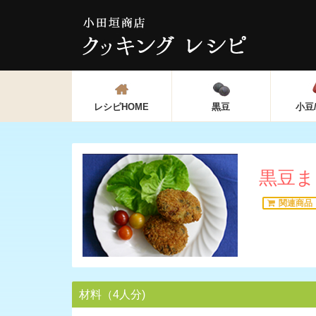
レシピ
HOME
黒豆
小豆
黒豆ま
関連商品
材料（4人分)